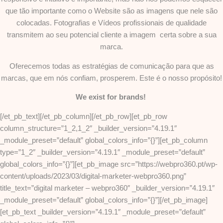
que tão importante como o Website são as imagens que nele são
colocadas. Fotografias e Vídeos profissionais de qualidade
transmitem ao seu potencial cliente a imagem certa sobre a sua
marca.
Oferecemos todas as estratégias de comunicação para que as
marcas, que em nós confiam, prosperem. Este é o nosso propósito!
We exist for brands!
[/et_pb_text][/et_pb_column][/et_pb_row][et_pb_row
column_structure=”1_2,1_2″ _builder_version=”4.19.1″
_module_preset=”default” global_colors_info=”{}”][et_pb_column
type=”1_2″ _builder_version=”4.19.1″ _module_preset=”default”
global_colors_info=”{}”][et_pb_image src=”https://webpro360.pt/wp-
content/uploads/2023/03/digital-marketer-webpro360.png”
title_text=”digital marketer – webpro360″ _builder_version=”4.19.1″
_module_preset=”default” global_colors_info=”{}”][/et_pb_image]
[et_pb_text _builder_version=”4.19.1″ _module_preset=”default”