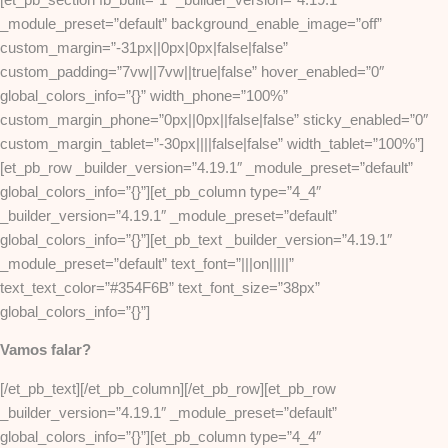
_module_preset=”default” background_enable_image=”off”
custom_margin=”-31px||0px|0px|false|false”
custom_padding=”7vw||7vw||true|false” hover_enabled=”0″
global_colors_info=”{}” width_phone=”100%”
custom_margin_phone=”0px||0px||false|false” sticky_enabled=”0″
custom_margin_tablet=”-30px||||false|false” width_tablet=”100%”]
[et_pb_row _builder_version=”4.19.1″ _module_preset=”default”
global_colors_info=”{}”][et_pb_column type=”4_4″
_builder_version=”4.19.1″ _module_preset=”default”
global_colors_info=”{}”][et_pb_text _builder_version=”4.19.1″
_module_preset=”default” text_font=”|||on|||||”
text_text_color=”#354F6B” text_font_size=”38px”
global_colors_info=”{}”]
Vamos falar?
[/et_pb_text][/et_pb_column][/et_pb_row][et_pb_row
_builder_version=”4.19.1″ _module_preset=”default”
global_colors_info=”{}”][et_pb_column type=”4_4″