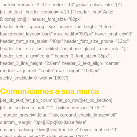
_builder_version=”4.16″ z_index=”10″ global_colors_info=”{}”]
[et_pb_text _builder_version=”4.19.1″ header_font=”Antic
Didone|||on|||||” header_font_size=”82px”
header_letter_spacing=”8px” header_line_height=”1.3em”
background_layout=”dark” max_width=”800px” hover_enabled=”0″
header_font_size_tablet=”40px” header_font_size_phone=”12px”
header_font_size_last_edited=”on|phone” global_colors_info=”{}”
header_text_align=”center” header_3_font_size=”35px”
header_3_line_height=”2.6em” header_3_text_align=”center”
module_alignment=”center” max_height=”1000px”
sticky_enabled=”0″ width=”100%”]
Comunicamos a sua marca
[/et_pb_text][/et_pb_column][/et_pb_row][/et_pb_section]
[et_pb_section fb_built=”1″ _builder_version=”4.19.1″
_module_preset=”default” background_enable_image=”off”
custom_margin=”0px||30px|0px|false|false”
custom_padding=”0vw||0vw||true|false” hover_enabled=”0″
global_colors_info=”{}” width_phone=”100%”