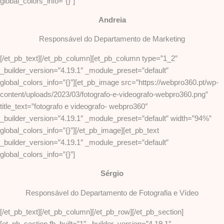
global_colors_info=”{}”]
Andreia
Responsável do Departamento de Marketing
[/et_pb_text][/et_pb_column][et_pb_column type=”1_2″
_builder_version=”4.19.1″ _module_preset=”default”
global_colors_info=”{}”][et_pb_image src=”https://webpro360.pt/wp-
content/uploads/2023/03/fotografo-e-videografo-webpro360.png”
title_text=”fotografo e videografo- webpro360″
_builder_version=”4.19.1″ _module_preset=”default” width=”94%”
global_colors_info=”{}”][/et_pb_image][et_pb_text
_builder_version=”4.19.1″ _module_preset=”default”
global_colors_info=”{}”]
Sérgio
Responsável do Departamento de Fotografia e Vídeo
[/et_pb_text][/et_pb_column][/et_pb_row][/et_pb_section]
[et_pb_section fb_built=”1″ _builder_version=”4.19.1″