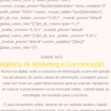
custom_margin_phone=”0px||0px||false|false” sticky_enabled=”0″
width_tablet=”100%” custom_margin_tablet=”0px||||false|false”]
[et_pb_row _builder_version=”4.19.1″ _module_preset=”default”
global_colors_info=”{}”][et_pb_column type=”4_4″
_builder_version=”4.19.1″ _module_preset=”default”
global_colors_info=”{}”][et_pb_text _builder_version=”4.19.1″
_module_preset=”default” custom_padding=”||3px|||”
global_colors_info=”{}”]
SOBRE NÓS
Agência de Marketing e Comunicação
Numa era digital, onde o consumo de informação ocorre em grande
escala através de vários canais de informação, a imagem possui
cada vez mais um papel determinante para as marcas. Ajudamos
as marcas a posicionarem-se no mercado online, criando todas as
estratégias necessárias para o sucesso.
O posicionamento online, através de um website atrativo, rápido,
responsivo e intuitivo é importante, mas não nos podemos esquecer