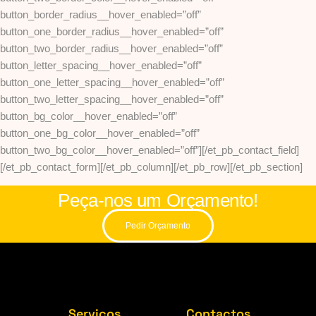
button_border_radius__hover_enabled=”off”
button_one_border_radius__hover_enabled=”off”
button_two_border_radius__hover_enabled=”off”
button_letter_spacing__hover_enabled=”off”
button_one_letter_spacing__hover_enabled=”off”
button_two_letter_spacing__hover_enabled=”off”
button_bg_color__hover_enabled=”off”
button_one_bg_color__hover_enabled=”off”
button_two_bg_color__hover_enabled=”off”][/et_pb_contact_field]
[/et_pb_contact_form][/et_pb_column][/et_pb_row][/et_pb_section]
Peça-nos um Orçamento!
Pedir Orçamento
Serviços
Contactos