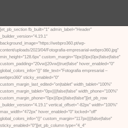
[et_pb_section fb_built=”1″ admin_label=”Header”
_builder_version=”4.19.1″
background_image=”https://webpro360.pt/wp-
content/uploads/2023/04/Fotografia-empresarial-webpro360.jpg”
min_height=”128.6px” custom_margin=”0px||0px|0px|false|false”
custom_padding=”20vw||20vw||true|false” hover_enabled=”0″
global_colors_info=”{}” title_text=”Fotografia empresarial –
webpro360″ sticky_enabled=”0″
custom_margin_last_edited=”on|tablet” width_tablet=”100%”
custom_margin_tablet=”0px||||false|false” width_phone=”100%”
custom_margin_phone=”0px||0px||false|false”][et_pb_row
_builder_version=”4.19.1″ vertical_offset=”-82px” width=”100%”
max_width=”472px” hover_enabled=”0″ locked=”off”
global_colors_info=”{}” custom_margin=”117px||||false|false”
sticky_enabled=”0″][et_pb_column type=”4_4″