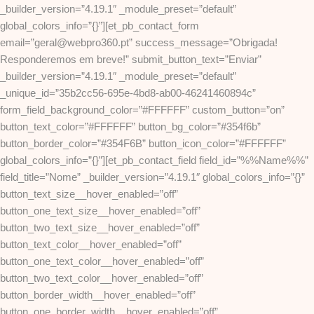
_builder_version=”4.19.1″ _module_preset=”default”
global_colors_info=”{}”][et_pb_contact_form
email=”geral@webpro360.pt” success_message=”Obrigada!
Responderemos em breve!” submit_button_text=”Enviar”
_builder_version=”4.19.1″ _module_preset=”default”
_unique_id=”35b2cc56-695e-4bd8-ab00-46241460894c”
form_field_background_color=”#FFFFFF” custom_button=”on”
button_text_color=”#FFFFFF” button_bg_color=”#354f6b”
button_border_color=”#354F6B” button_icon_color=”#FFFFFF”
global_colors_info=”{}”][et_pb_contact_field field_id=”%%Name%%”
field_title=”Nome” _builder_version=”4.19.1″ global_colors_info=”{}”
button_text_size__hover_enabled=”off”
button_one_text_size__hover_enabled=”off”
button_two_text_size__hover_enabled=”off”
button_text_color__hover_enabled=”off”
button_one_text_color__hover_enabled=”off”
button_two_text_color__hover_enabled=”off”
button_border_width__hover_enabled=”off”
button_one_border_width__hover_enabled=”off”