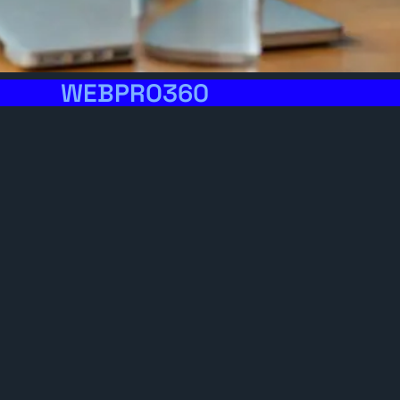
WEBPRO360
Gestão de
Redes
Sociais
Transformamos as suas redes sociais
numa poderosa ferramenta de
sucesso!
Peça-Nos Um