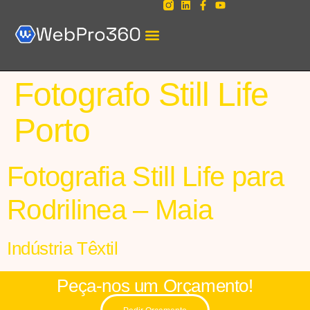
Fotografo Still Life
Porto
Fotografia Still Life para
Rodrilinea – Maia
Indústria Têxtil
Peça-nos um Orçamento!