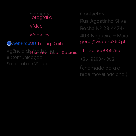
Serviços
Contactos
Fotografia
Rua Agostinho Silva
Vídeo
Rocha Nº 23 4474-
Websites
498 Nogueira – Maia
geral@webpro360.pt
Marketing Digital
Tlf: +351 969758785
Agência de Marketing
Gestão Redes Sociais
e Comunicação -
+351 926044352
Fotografia e Vídeo
(chamada para a
rede móvel nacional)